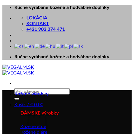
Skip
Ručne vyrábané kožené a hodvábne doplnky
to
LOKÁCIA
content
KONTAKT
+421 903 274 471
Ručne vyrábané kožené a hodvábne doplnky
Hľadať:
Kožené výrobky
Košík /
€
0.00
DÁMSKE výrobky
Kožené etue
Kožené diáre