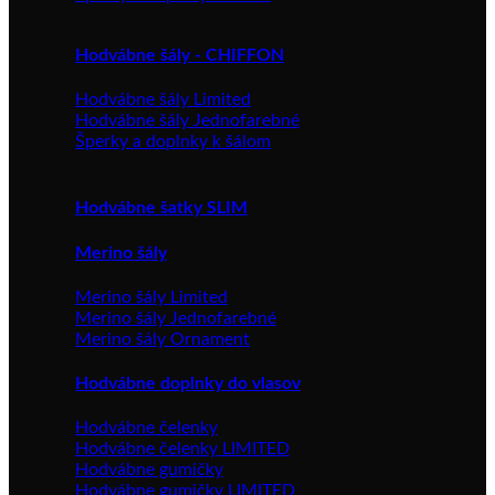
Hodvábne šály - CHIFFON
Hodvábne šály Limited
Hodvábne šály Jednofarebné
Šperky a doplnky k šálom
Hodvábne šatky SLIM
Merino šály
Merino šály Limited
Merino šály Jednofarebné
Merino šály Ornament
Hodvábne doplnky do vlasov
Hodvábne čelenky
Hodvábne čelenky LIMITED
Hodvábne gumičky
Hodvábne gumičky LIMITED