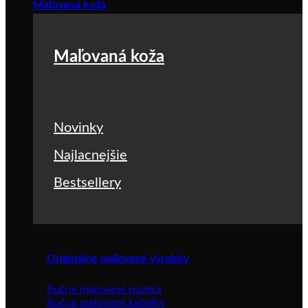
Maľovaná koža
Maľovaná koža
Novinky
Najlacnejšie
Bestsellery
Originálne maľované výrobky
Ručne maľované púzdra
Ručne maľované kabelky