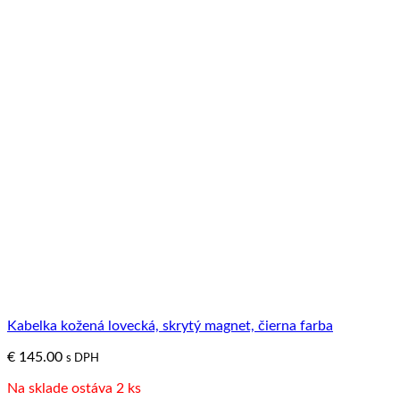
Kabelka kožená lovecká, skrytý magnet, čierna farba
€
145.00
s DPH
Na sklade ostáva 2 ks