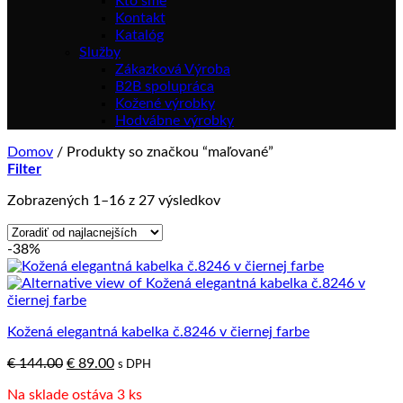
Kto sme
Kontakt
Katalóg
Služby
Zákazková Výroba
B2B spolupráca
Kožené výrobky
Hodvábne výrobky
Domov
/
Produkty so značkou “maľované”
Filter
Zoradené
Zobrazených 1–16 z 27 výsledkov
podľa
ceny:
-38%
od
najnižšej
po
najvyššiu
Kožená elegantná kabelka č.8246 v čiernej farbe
Pôvodná
Aktuálna
€
144.00
€
89.00
s DPH
cena
cena
Na sklade ostáva 3 ks
bola:
je: