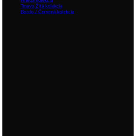
Hnedá kolekcia
Tmavo Žltá kolekcia
Bordo / Červená kolekcia