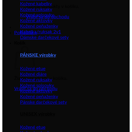
Kožené kabelky
Žiadne produkty v košíku.
Kožené ruksaky
Kožené spisovky
Vrátiť sa do obchodu
Kožené aktovky
Kožené peňaženky
Kabelka/ruksak 2v1
Pokladňa
+
Dámske darčekové sety
Košík
PÁNSKE výrobky
Kožené etue
Kožené diáre
Žiadne produkty v košíku.
Kožené ruksaky
Kožené spisovky
Vrátiť sa do obchodu
Kožené aktovky
Kožené peňaženky
Pánske darčekové sety
UNISEX výrobky
Kožené etue