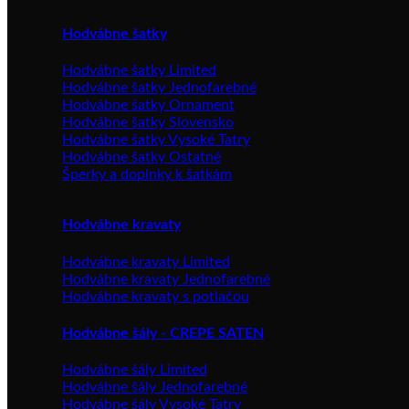
Hodvábne šatky
Hodvábne šatky Limited
Hodvábne šatky Jednofarebné
Hodvábne šatky Ornament
Hodvábne šatky Slovensko
Hodvábne šatky Vysoké Tatry
Hodvábne šatky Ostatné
Šperky a doplnky k šatkám
Hodvábne kravaty
Hodvábne kravaty Limited
Hodvábne kravaty Jednofarebné
Hodvábne kravaty s potlačou
Hodvábne šály - CREPE SATEN
Hodvábne šály Limited
Hodvábne šály Jednofarebné
Hodvábne šály Vysoké Tatry