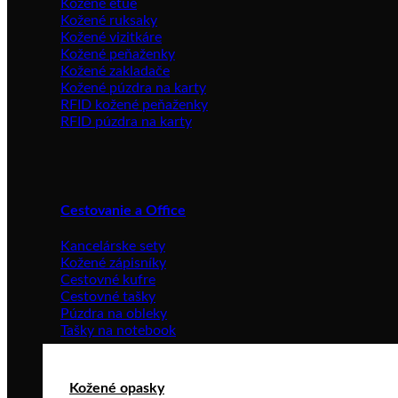
Kožené etue
Kožené ruksaky
Kožené vizitkáre
Kožené peňaženky
Kožené zakladače
Kožené púzdra na karty
RFID kožené peňaženky
RFID púzdra na karty
Cestovanie a Office
Kancelárske sety
Kožené zápisníky
Cestovné kufre
Cestovné tašky
Púzdra na obleky
Tašky na notebook
Kožené opasky