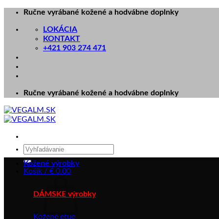
Skip
Ručne vyrábané kožené a hodvábne doplnky
to
LOKÁCIA
content
KONTAKT
+421 903 274 471
Ručne vyrábané kožené a hodvábne doplnky
Hľadať:
Kožené výrobky
Košík /
€
0.00
DÁMSKE výrobky
Kožené etue