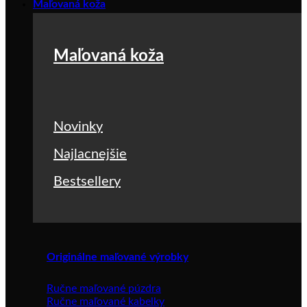
Maľovaná koža
Maľovaná koža
Novinky
Najlacnejšie
Bestsellery
Originálne maľované výrobky
Ručne maľované púzdra
Ručne maľované kabelky