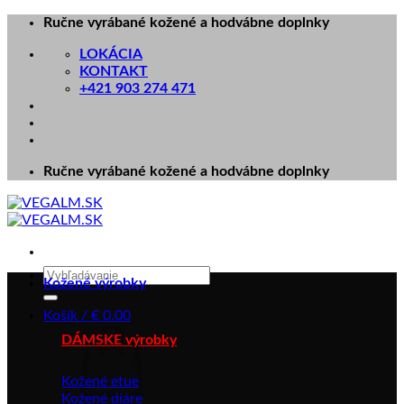
Skip
Ručne vyrábané kožené a hodvábne doplnky
to
LOKÁCIA
content
KONTAKT
+421 903 274 471
Ručne vyrábané kožené a hodvábne doplnky
Hľadať:
Kožené výrobky
Košík /
€
0.00
DÁMSKE výrobky
Kožené etue
Kožené diáre