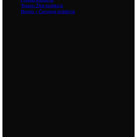
Hnedá kolekcia
Tmavo Žltá kolekcia
Bordo / Červená kolekcia