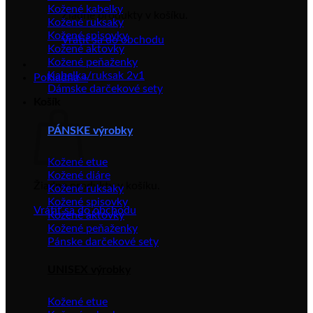
Kožené kabelky
Žiadne produkty v košíku.
Kožené ruksaky
Kožené spisovky
Vrátiť sa do obchodu
Kožené aktovky
Kožené peňaženky
Kabelka/ruksak 2v1
Pokladňa
+
Dámske darčekové sety
Košík
PÁNSKE výrobky
Kožené etue
Kožené diáre
Žiadne produkty v košíku.
Kožené ruksaky
Kožené spisovky
Vrátiť sa do obchodu
Kožené aktovky
Kožené peňaženky
Pánske darčekové sety
UNISEX výrobky
Kožené etue