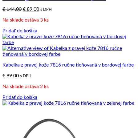
Pôvodná
Aktuálna
€
144.00
€
89.00
s DPH
cena
cena
Na sklade ostáva 3 ks
bola:
je:
€ 144.00.
€ 89.00.
Pridať do košíka
Kabelka z pravej kože 7816 ručne tieňovaná v bordovej farbe
€
99.00
s DPH
Na sklade ostáva 2 ks
Pridať do košíka