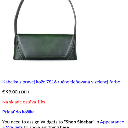
Kabelka z pravej kože 7816 ručne tieňovaná v zelenej farbe
€
99.00
s DPH
Na sklade ostáva 1 ks
Pridať do košíka
You need to assign Widgets to
"Shop Sidebar"
in
Appearance
> Widgets
to show anything here