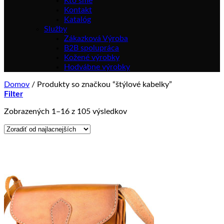
Kto sme
Kontakt
Katalóg
Služby
Zákazková Výroba
B2B spolupráca
Kožené výrobky
Hodvábne výrobky
Domov
/
Produkty so značkou “štýlové kabelky”
Filter
Zoradené
Zobrazených 1–16 z 105 výsledkov
podľa
ceny:
od
najnižšej
po
najvyššiu