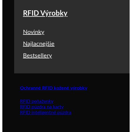
RFID Výrobky
Novinky
Najlacnejšie
Bestsellery
Ochranné RFID kožené výrobky
RFID peňaženky
RFID púzdra na karty
RFID inteligentné púzdra