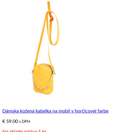
Dámska kožená kabelka na mobil v horčicovej farbe
€
59.00
s DPH
Na sklade ostáva 1 ks