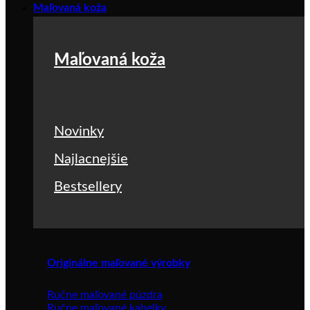
Maľovaná koža
Maľovaná koža
Novinky
Najlacnejšie
Bestsellery
Originálne maľované výrobky
Ručne maľované púzdra
Ručne maľované kabelky