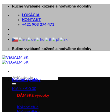
Skip
Ručne vyrábané kožené a hodvábne doplnky
to
LOKÁCIA
content
KONTAKT
+421 903 274 471
Ručne vyrábané kožené a hodvábne doplnky
Hľadať:
Kožené výrobky
Košík /
€
0.00
DÁMSKE výrobky
Kožené etue
Kožené diáre