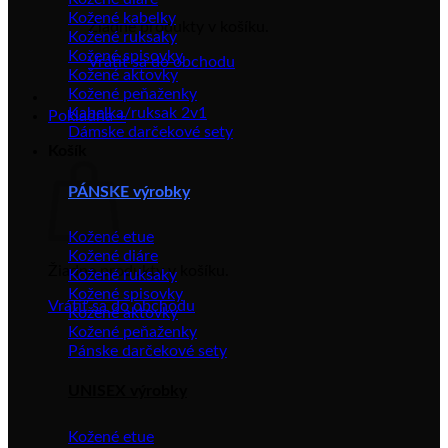
Kožené kabelky
Žiadne produkty v košíku.
Kožené ruksaky
Kožené spisovky
Vrátiť sa do obchodu
Kožené aktovky
Kožené peňaženky
Kabelka/ruksak 2v1
Pokladňa
+
Dámske darčekové sety
Košík
PÁNSKE výrobky
Kožené etue
Kožené diáre
Žiadne produkty v košíku.
Kožené ruksaky
Kožené spisovky
Vrátiť sa do obchodu
Kožené aktovky
Kožené peňaženky
Pánske darčekové sety
UNISEX výrobky
Kožené etue