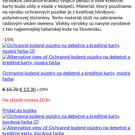
výrobkov zabránite krádeži svojich peňazí a Vaše kreditné
karty budú vždy a všade v bezpečí. Materiál, ktorý používame
na výrobu ochranných púzdier je z kvalitnej hliníkovo-
polymérovej zlúčeniny. Tento materiál slúži na zabránenie
rádiovým vlnám skenera. Všetky výrobky sú navyše vyrobené
z ten najjemnejšej talianskej kože na Slovensku.
-15%
Ochranné kožené púzdro na debetné a kreditné karty, modrá
farba
Pôvodná
Aktuálna
€
15.70
€
13.30
s DPH
cena
cena
Na sklade ostáva 20 ks
bola:
je:
€ 15.70.
€ 13.30.
Pridať do košíka