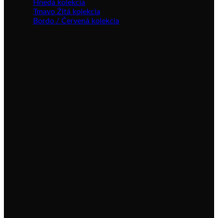
Hnedá kolekcia
Tmavo Žltá kolekcia
Bordo / Červená kolekcia