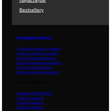
Najlacnejšie
Bestsellery
Handmade kolekcia
Vyšívané kožené výrobky
Ručne vyšívané výrobky
Ručne pletené kabelky
Ručne farbené peňaženky
Ručne farbené diáre
Ručne farbené zápisníky
Ostatné kolekcie
Kolekcia KROKODÍL
Cigaro Kolekcia
Modrá kolekcia
Zelená kolekcia