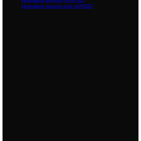
Hodvábne gumičky LIMITED
Hodvábne vlasové sety LIMITED