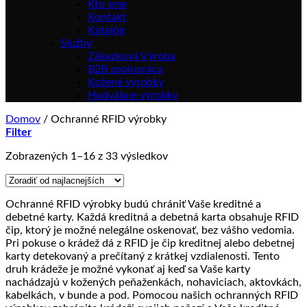
Kto sme
Kontakt
Katalóg
Služby
Zákazková Výroba
B2B spolupráca
Kožené výrobky
Hodvábne výrobky
Domov
/
Ochranné RFID výrobky
Filter
Zoradené
Zobrazených 1–16 z 33 výsledkov
podľa
ceny:
od
Ochranné RFID výrobky budú chrániť Vaše kreditné a
najnižšej
debetné karty. Každá kreditná a debetná karta obsahuje RFID
po
čip, ktorý je možné nelegálne oskenovať, bez vášho vedomia.
najvyššiu
Pri pokuse o krádež dá z RFID je čip kreditnej alebo debetnej
karty detekovaný a prečítaný z krátkej vzdialenosti. Tento
druh krádeže je možné vykonať aj keď sa Vaše karty
nachádzajú v kožených peňaženkách, nohaviciach, aktovkách,
kabelkách, v bunde a pod. Pomocou našich ochranných RFID