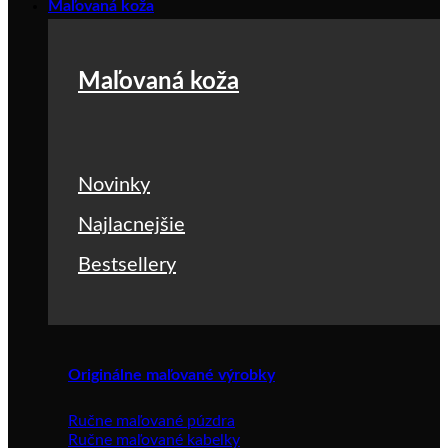
Maľovaná koža
Maľovaná koža
Novinky
Najlacnejšie
Bestsellery
Originálne maľované výrobky
Ručne maľované púzdra
Ručne maľované kabelky