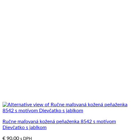
Ručne maľovaná kožená peňaženka 8542 s motívom
Dievčatko s jablkom
€
90.00
s DPH