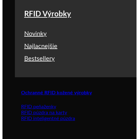
RFID Výrobky
Novinky
Najlacnejšie
Bestsellery
Ochranné RFID kožené výrobky
RFID peňaženky
RFID púzdra na karty
RFID inteligentné púzdra