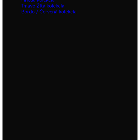
Hnedá kolekcia
Tmavo Žltá kolekcia
Bordo / Červená kolekcia