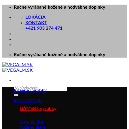
Skip
Ručne vyrábané kožené a hodvábne doplnky
to
LOKÁCIA
content
KONTAKT
+421 903 274 471
Ručne vyrábané kožené a hodvábne doplnky
Hľadať:
Kožené výrobky
Košík /
€
0.00
DÁMSKE výrobky
Kožené etue
Kožené diáre