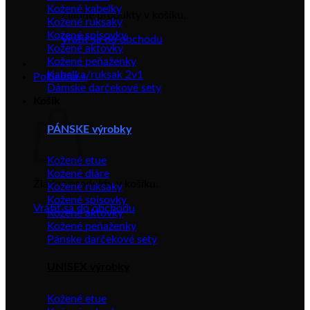
Kožené kabelky
Žiadne produkty v košíku.
Kožené ruksaky
Kožené spisovky
Vrátiť sa do obchodu
Kožené aktovky
Kožené peňaženky
Kabelka/ruksak 2v1
Pokladňa
+
Dámske darčekové sety
Košík
PÁNSKE výrobky
Kožené etue
Kožené diáre
Žiadne produkty v košíku.
Kožené ruksaky
Kožené spisovky
Vrátiť sa do obchodu
Kožené aktovky
Kožené peňaženky
Pánske darčekové sety
UNISEX výrobky
Kožené etue