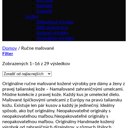
Kto sme
Kontakt
Katalóg
Služby
Zákazková Výroba
B2B spolupráca
Kožené výrobky
Hodvábne výrobky
Domov
/
Ručne maľované
Filter
Zoradené
Zobrazených 1–16 z 29 výsledkov
podľa
ceny:
od
Originálne ručne maľované kožené výrobky pre dámy a ženy z
najnižšej
pravej talianskej kože – Namaľované zahraničnými umelcami.
po
Módne kolekcie z pravej kože. Každý kus je umelecké dielo.
najvyššiu
Maľované špičkovými umelcami z Európy na pravú taliansku
kožu. Existuje len pár kusov a každý je jedinečný. Ideálny
spôsob, ako byť originálny. Neopakovateľné originály s
neopakovateľnou maľbou.Neopakovateľné originály s
neopakovateľnou maľbou. Originálny Handmade kožený
výrobok od zahraničných dizajnérov, v rôznych štýloch,