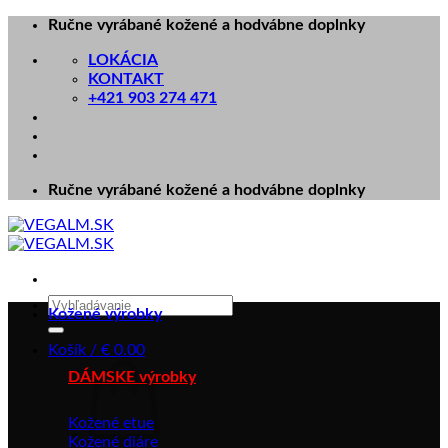
Skip
Ručne vyrábané kožené a hodvábne doplnky
to
LOKÁCIA
content
KONTAKT
+421 903 274 471
Ručne vyrábané kožené a hodvábne doplnky
Hľadať:
Kožené výrobky
Košík /
€
0.00
DÁMSKE výrobky
Kožené etue
Kožené diáre