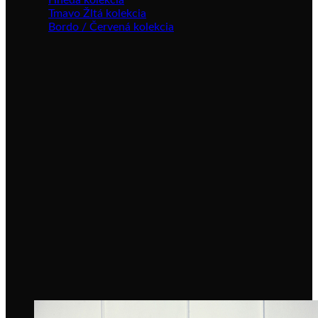
Hnedá kolekcia
Tmavo Žltá kolekcia
Bordo / Červená kolekcia