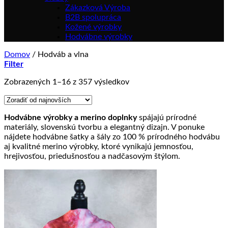
Zákazková Výroba
B2B spolupráca
Kožené výrobky
Hodvábne výrobky
Domov
/
Hodváb a vlna
Filter
Zoradené
Zobrazených 1–16 z 357 výsledkov
podľa
najnovších
Hodvábne výrobky a merino doplnky
spájajú prírodné
materiály, slovenskú tvorbu a elegantný dizajn. V ponuke
nájdete hodvábne šatky a šály zo 100 % prírodného hodvábu
aj kvalitné merino výrobky, ktoré vynikajú jemnosťou,
hrejivosťou, priedušnosťou a nadčasovým štýlom.