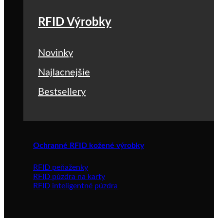
RFID Výrobky
Novinky
Najlacnejšie
Bestsellery
Ochranné RFID kožené výrobky
RFID peňaženky
RFID púzdra na karty
RFID inteligentné púzdra