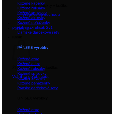
Kožené kabelky
Žiadne produkty v košíku.
Kožené ruksaky
Kožené spisovky
Vrátiť sa do obchodu
Kožené aktovky
Kožené peňaženky
Kabelka/ruksak 2v1
Pokladňa
+
Dámske darčekové sety
Košík
PÁNSKE výrobky
Kožené etue
Kožené diáre
Žiadne produkty v košíku.
Kožené ruksaky
Kožené spisovky
Vrátiť sa do obchodu
Kožené aktovky
Kožené peňaženky
Pánske darčekové sety
UNISEX výrobky
Kožené etue