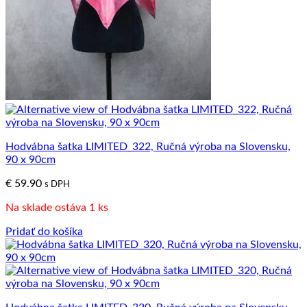
Hodvábna šatka LIMITED_322, Ručná výroba na Slovensku,
90 x 90cm
€
59.90
s DPH
Na sklade ostáva 1 ks
Pridať do košíka