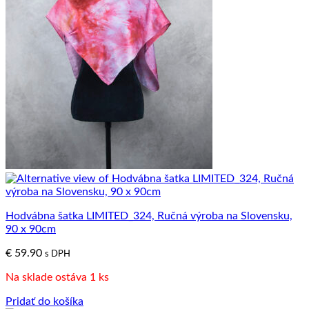
Hodvábna šatka LIMITED_324, Ručná výroba na Slovensku,
90 x 90cm
€
59.90
s DPH
Na sklade ostáva 1 ks
Pridať do košíka