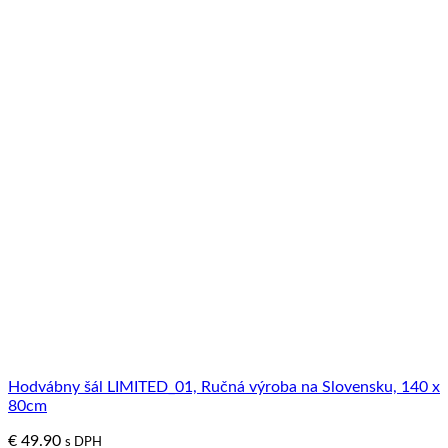
Hodvábny šál LIMITED_01, Ručná výroba na Slovensku, 140 x
80cm
€
49.90
s DPH