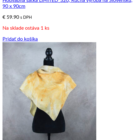
Hodvábna šatka LIMITED_320, Ručná výroba na Slovensku,
90 x 90cm
€
59.90
s DPH
Na sklade ostáva 1 ks
Pridať do košíka