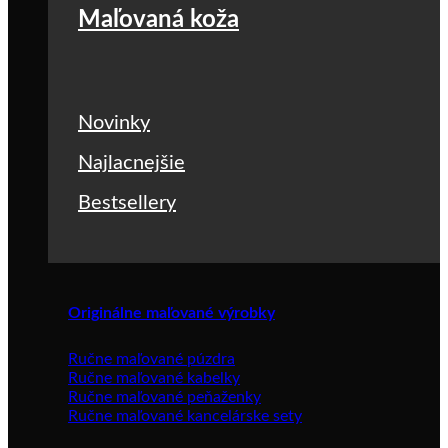
Maľovaná koža
Novinky
Najlacnejšie
Bestsellery
Originálne maľované výrobky
Ručne maľované púzdra
Ručne maľované kabelky
Ručne maľované peňaženky
Ručne maľované kancelárske sety