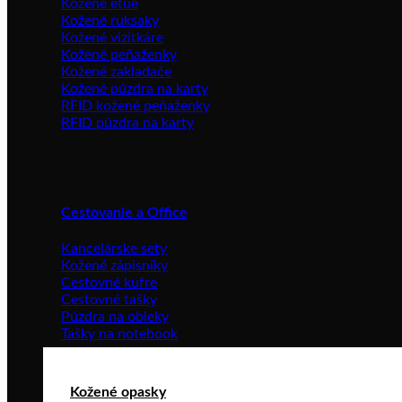
Kožené etue
Kožené ruksaky
Kožené vizitkáre
Kožené peňaženky
Kožené zakladače
Kožené púzdra na karty
RFID kožené peňaženky
RFID púzdra na karty
Cestovanie a Office
Kancelárske sety
Kožené zápisníky
Cestovné kufre
Cestovné tašky
Púzdra na obleky
Tašky na notebook
Kožené opasky