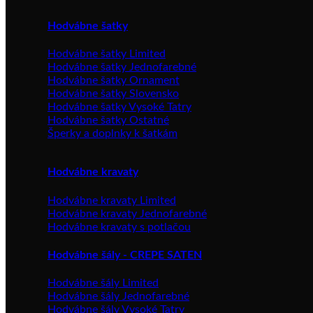
Hodvábne šatky
Hodvábne šatky Limited
Hodvábne šatky Jednofarebné
Hodvábne šatky Ornament
Hodvábne šatky Slovensko
Hodvábne šatky Vysoké Tatry
Hodvábne šatky Ostatné
Šperky a doplnky k šatkám
Hodvábne kravaty
Hodvábne kravaty Limited
Hodvábne kravaty Jednofarebné
Hodvábne kravaty s potlačou
Hodvábne šály - CREPE SATEN
Hodvábne šály Limited
Hodvábne šály Jednofarebné
Hodvábne šály Vysoké Tatry