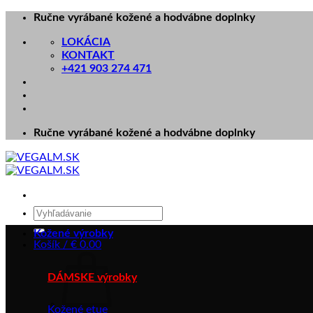
Skip
Ručne vyrábané kožené a hodvábne doplnky
to
LOKÁCIA
content
KONTAKT
+421 903 274 471
Ručne vyrábané kožené a hodvábne doplnky
Hľadať:
Kožené výrobky
Košík /
€
0.00
DÁMSKE výrobky
Kožené etue