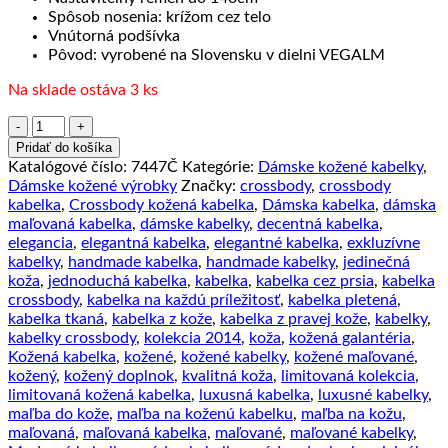
Spôsob nosenia: krížom cez telo
Vnútorná podšívka
Pôvod: vyrobené na Slovensku v dielni VEGALM
Na sklade ostáva 3 ks
množstvo
Crossbody
Pridať do košíka
kožená
Katalógové číslo:
7447Č
Kategórie:
Dámske kožené kabelky
,
kabelka,
Dámske kožené výrobky
Značky:
crossbody
,
crossbody
čierna,
kabelka
,
Crossbody kožená kabelka
,
Dámska kabelka
,
dámska
uzatváranie
maľovaná kabelka
,
dámske kabelky
,
decentná kabelka
,
-
elegancia
,
elegantná kabelka
,
elegantné kabelka
,
exkluzívne
magnet
kabelky
,
handmade kabelka
,
handmade kabelky
,
jedinečná
koža
,
jednoduchá kabelka
,
kabelka
,
kabelka cez prsia
,
kabelka
crossbody
,
kabelka na každú príležitosť
,
kabelka pletená
,
kabelka tkaná
,
kabelka z kože
,
kabelka z pravej kože
,
kabelky
,
kabelky crossbody
,
kolekcia 2014
,
koža
,
kožená galantéria
,
Kožená kabelka
,
kožené
,
kožené kabelky
,
kožené maľované
,
kožený
,
kožený doplnok
,
kvalitná koža
,
limitovaná kolekcia
,
limitovaná kožená kabelka
,
luxusná kabelka
,
luxusné kabelky
,
maľba do kože
,
maľba na koženú kabelku
,
maľba na kožu
,
maľovaná
,
maľovaná kabelka
,
maľované
,
maľované kabelky
,