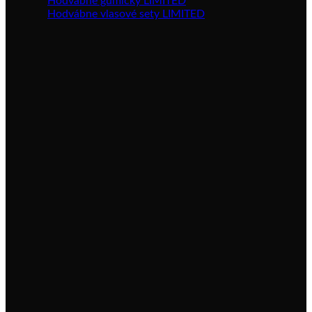
Hodvábne gumičky LIMITED
Hodvábne vlasové sety LIMITED