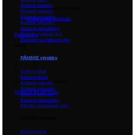
Kožené kabelky
Žiadne produkty v košíku.
Kožené ruksaky
Kožené spisovky
Vrátiť sa do obchodu
Kožené aktovky
Kožené peňaženky
Kabelka/ruksak 2v1
Pokladňa
+
Dámske darčekové sety
Košík
PÁNSKE výrobky
Kožené etue
Kožené diáre
Žiadne produkty v košíku.
Kožené ruksaky
Kožené spisovky
Vrátiť sa do obchodu
Kožené aktovky
Kožené peňaženky
Pánske darčekové sety
UNISEX výrobky
Kožené etue