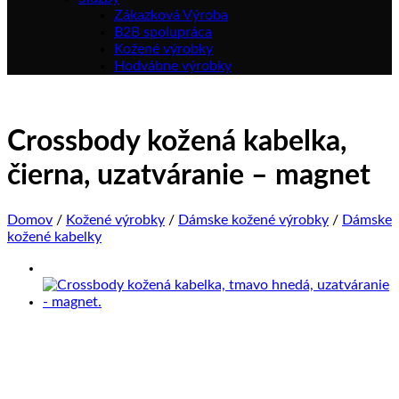
Zákazková Výroba
B2B spolupráca
Kožené výrobky
Hodvábne výrobky
Crossbody kožená kabelka,
čierna, uzatváranie – magnet
Domov
/
Kožené výrobky
/
Dámske kožené výrobky
/
Dámske
kožené kabelky