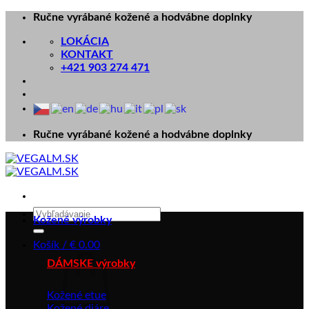
Skip
Ručne vyrábané kožené a hodvábne doplnky
to
LOKÁCIA
content
KONTAKT
+421 903 274 471
Ručne vyrábané kožené a hodvábne doplnky
Hľadať:
Kožené výrobky
Košík /
€
0.00
DÁMSKE výrobky
Kožené etue
Kožené diáre