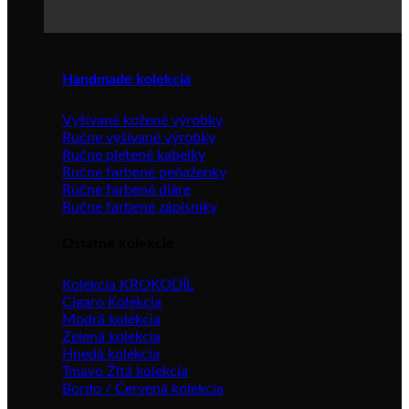
Handmade kolekcia
Vyšívané kožené výrobky
Ručne vyšívané výrobky
Ručne pletené kabelky
Ručne farbené peňaženky
Ručne farbené diáre
Ručne farbené zápisníky
Ostatné kolekcie
Kolekcia KROKODÍL
Cigaro Kolekcia
Modrá kolekcia
Zelená kolekcia
Hnedá kolekcia
Tmavo Žltá kolekcia
Bordo / Červená kolekcia