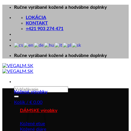
Skip
Ručne vyrábané kožené a hodvábne doplnky
to
LOKÁCIA
content
KONTAKT
+421 903 274 471
Ručne vyrábané kožené a hodvábne doplnky
Hľadať:
Kožené výrobky
Košík /
€
0.00
DÁMSKE výrobky
Kožené etue
Kožené diáre