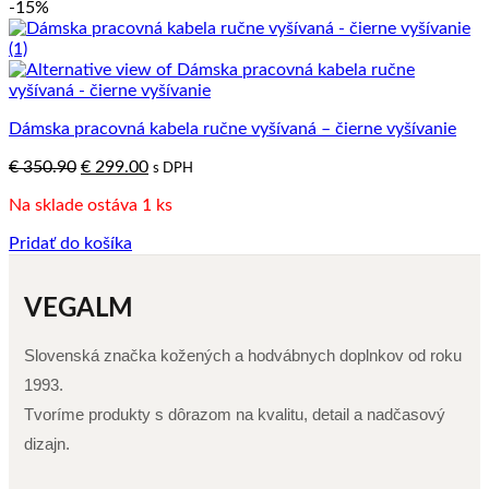
-15%
Dámska pracovná kabela ručne vyšívaná – čierne vyšívanie
Pôvodná
Aktuálna
€
350.90
€
299.00
s DPH
cena
cena
Na sklade ostáva 1 ks
bola:
je:
€ 350.90.
€ 299.00.
Pridať do košíka
VEGALM
Slovenská značka kožených a hodvábnych doplnkov od roku
1993.
Tvoríme produkty s dôrazom na kvalitu, detail a nadčasový
dizajn.