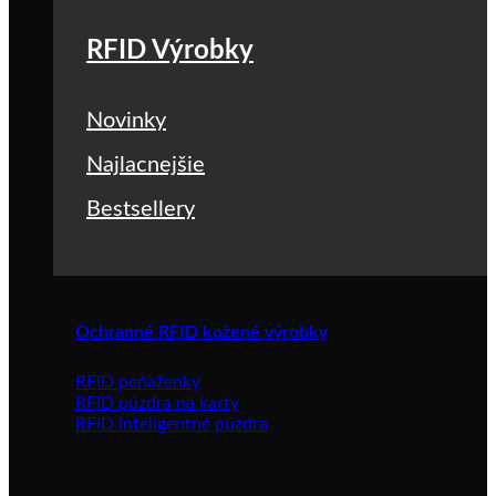
RFID Výrobky
Novinky
Najlacnejšie
Bestsellery
Ochranné RFID kožené výrobky
RFID peňaženky
RFID púzdra na karty
RFID inteligentné púzdra