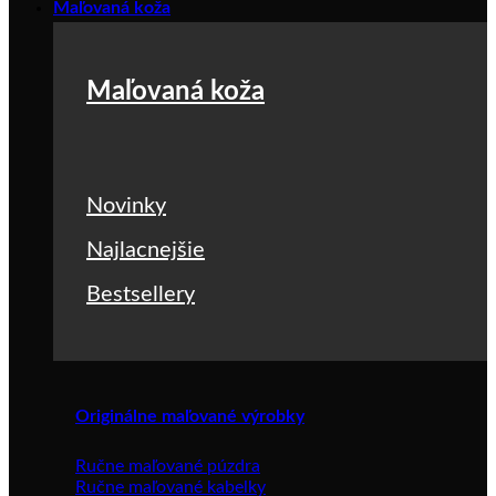
Maľovaná koža
Maľovaná koža
Novinky
Najlacnejšie
Bestsellery
Originálne maľované výrobky
Ručne maľované púzdra
Ručne maľované kabelky