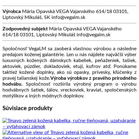
Výrobca
Mária Opavská VEGA Vajanského 614/18 03101,
Liptovský Mikuláš, SK info@vegalm.sk
Zodpovedný subjekt
Mária Opavská VEGA Vajanského
614/18 03101, Liptovský Mikuláš info@vegalm.sk
Spoločnosť VegaLM sa zaoberá vlastnou výrobou a následne
predajom koženej galantérie. Len u nás nájdete najväčší výber
luxusných kožených dámskych kabeliek, peňaženiek, tašiek,
aktoviek, púzdier, dokladoviek, etují, kufrov atď. Ponúkame
taktiež kožené doplnky, ako sú opasky, prívesky, kľúčenky z
pravej talianskej kože.
Výroba výrobkov z pravého prírodného
hodvábu.
Spoločnosť rozšírila výrobný program o výrobu
hodvábnych šatiek, šálov, vreckoviek, kraviat, spoločenských
motýlikov a iných módnych doplnkov.
Súvisiace produkty