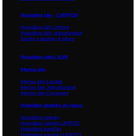
Hodvábne šály - CHIFFON
Hodvábne šály Limited
Hodvábne šály Jednofarebné
Šperky a doplnky k šálom
Hodvábne šatky SLIM
Merino šály
Merino šály Limited
Merino šály Jednofarebné
Merino šály Ornament
Hodvábne doplnky do vlasov
Hodvábne čelenky
Hodvábne čelenky LIMITED
Hodvábne gumičky
Hodvábne gumičky LIMITED