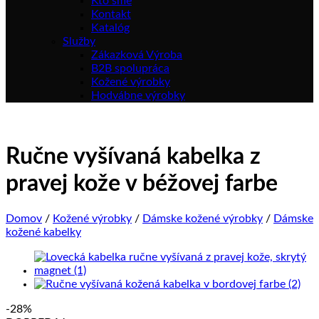
Kto sme
Kontakt
Katalóg
Služby
Zákazková Výroba
B2B spolupráca
Kožené výrobky
Hodvábne výrobky
Ručne vyšívaná kabelka z
pravej kože v béžovej farbe
Domov
/
Kožené výrobky
/
Dámske kožené výrobky
/
Dámske
kožené kabelky
-28%