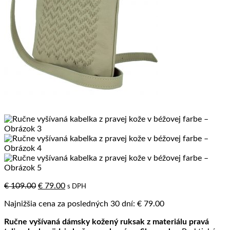
Pôvodná
Aktuálna
€
109.00
€
79.00
s DPH
cena
cena
Najnižšia cena za posledných 30 dní:
€
79.00
bola:
je:
€ 109.00.
€ 79.00.
Ručne vyšívaná dámsky kožený ruksak z materiálu pravá