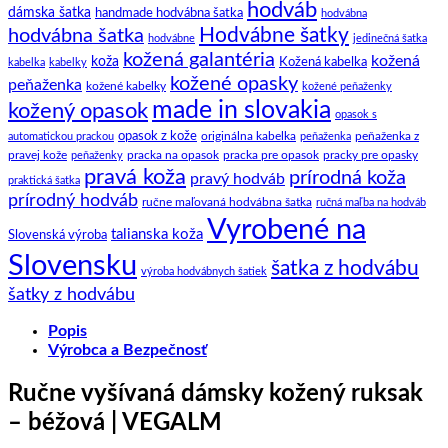
hodváb
dámska šatka
handmade hodvábna šatka
hodvábna
Hodvábne šatky
hodvábna šatka
hodvábne
jedinečná šatka
kožená galantéria
kožená
koža
Kožená kabelka
kabelka
kabelky
kožené opasky
peňaženka
kožené kabelky
kožené peňaženky
made in slovakia
kožený opasok
opasok s
opasok z kože
peňaženka z
automatickou prackou
originálna kabelka
peňaženka
pravej kože
peňaženky
pracka na opasok
pracka pre opasok
pracky pre opasky
pravá koža
prírodná koža
pravý hodváb
praktická šatka
prírodný hodváb
ručne maľovaná hodvábna šatka
ručná maľba na hodváb
Vyrobené na
talianska koža
Slovenská výroba
Slovensku
šatka z hodvábu
výroba hodvábnych šatiek
šatky z hodvábu
Popis
Výrobca a Bezpečnosť
Ručne vyšívaná dámsky kožený ruksak
– béžová | VEGALM