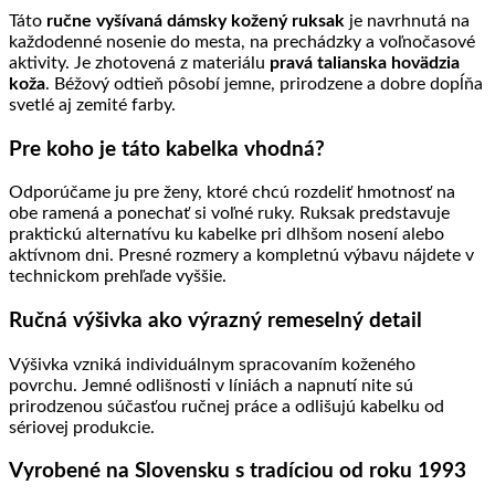
Táto
ručne vyšívaná dámsky kožený ruksak
je navrhnutá na
každodenné nosenie do mesta, na prechádzky a voľnočasové
aktivity. Je zhotovená z materiálu
pravá talianska hovädzia
koža
. Béžový odtieň pôsobí jemne, prirodzene a dobre dopĺňa
svetlé aj zemité farby.
Pre koho je táto kabelka vhodná?
Odporúčame ju pre ženy, ktoré chcú rozdeliť hmotnosť na
obe ramená a ponechať si voľné ruky. Ruksak predstavuje
praktickú alternatívu ku kabelke pri dlhšom nosení alebo
aktívnom dni. Presné rozmery a kompletnú výbavu nájdete v
technickom prehľade vyššie.
Ručná výšivka ako výrazný remeselný detail
Výšivka vzniká individuálnym spracovaním koženého
povrchu. Jemné odlišnosti v líniách a napnutí nite sú
prirodzenou súčasťou ručnej práce a odlišujú kabelku od
sériovej produkcie.
Vyrobené na Slovensku s tradíciou od roku 1993