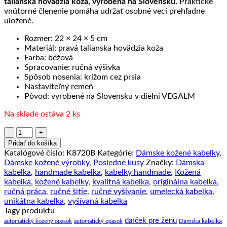
talianska hovädzia koža, vyrobená na Slovensku.
Praktické
vnútorné členenie pomáha udržať osobné veci prehľadne
uložené.
Rozmer: 22 × 24 × 5 cm
Materiál: pravá talianska hovädzia koža
Farba: béžová
Spracovanie: ručná výšivka
Spôsob nosenia: krížom cez prsia
Nastaviteľný remeň
Pôvod: vyrobené na Slovensku v dielni VEGALM
Na sklade ostáva 2 ks
množstvo
Ručne
Pridať do košíka
vyšívaná
Katalógové číslo:
K8720B
Kategórie:
Dámske kožené kabelky
,
kabelka
Dámske kožené výrobky
,
Posledné kusy
Značky:
Dámska
z
kabelka
,
handmade kabelka
,
kabelky handmade
,
Kožená
pravej
kabelka
,
kožené kabelky
,
kvalitná kabelka
,
originálna kabelka
,
kože
ručná práca
,
ručné šitie
,
ručné vyšívanie
,
umelecká kabelka
,
v
unikátna kabelka
,
vyšívaná kabelka
béžovej
Tagy produktu
farbe
darček pre ženu
Dámska kabelka
automatický kožený opasok
automatický opasok