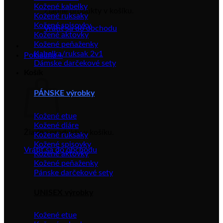
Kožené kabelky
Žiadne produkty v košíku.
Kožené ruksaky
Kožené spisovky
Vrátiť sa do obchodu
Kožené aktovky
Kožené peňaženky
Kabelka/ruksak 2v1
Pokladňa
+
Dámske darčekové sety
Košík
PÁNSKE výrobky
Kožené etue
Kožené diáre
Žiadne produkty v košíku.
Kožené ruksaky
Kožené spisovky
Vrátiť sa do obchodu
Kožené aktovky
Kožené peňaženky
Pánske darčekové sety
UNISEX výrobky
Kožené etue