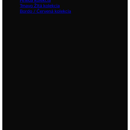
Hnedá kolekcia
Tmavo Žltá kolekcia
Bordo / Červená kolekcia