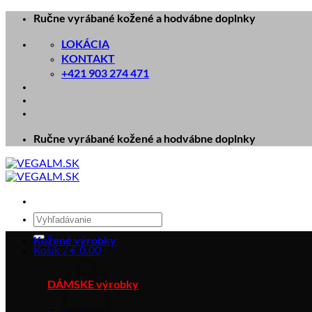
Skip
Ručne vyrábané kožené a hodvábne doplnky
to
LOKÁCIA
content
KONTAKT
+421 903 274 471
Ručne vyrábané kožené a hodvábne doplnky
Hľadať:
Kožené výrobky
Košík /
€
0.00
DÁMSKE výrobky