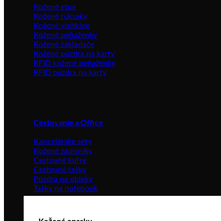
Kožené etue
Kožené ruksaky
Kožené vizitkáre
Kožené peňaženky
Kožené zakladače
Kožené púzdra na karty
RFID kožené peňaženky
RFID púzdra na karty
Cestovanie a Office
Kancelárske sety
Kožené zápisníky
Cestovné kufre
Cestovné tašky
Púzdra na obleky
Tašky na notebook
Kožené opasky