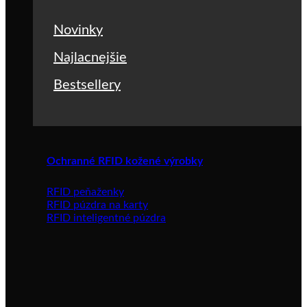
Novinky
Najlacnejšie
Bestsellery
Ochranné RFID kožené výrobky
RFID peňaženky
RFID púzdra na karty
RFID inteligentné púzdra