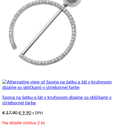
Spona na šatku a šál v kruhovom dizajne so sklíčkami v
striebornej farbe
Pôvodná
Aktuálna
€
17.90
€
9.90
s DPH
cena
cena
Na sklade ostáva 2 ks
bola:
je: