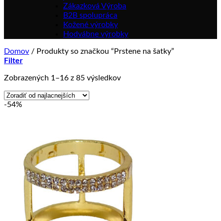
Zákazková Výroba
B2B spolupráca
Kožené výrobky
Hodvábne výrobky
Domov
/
Produkty so značkou “Prstene na šatky”
Filter
Zoradené
Zobrazených 1–16 z 85 výsledkov
podľa
ceny:
-54%
od
najnižšej
po
najvyššiu