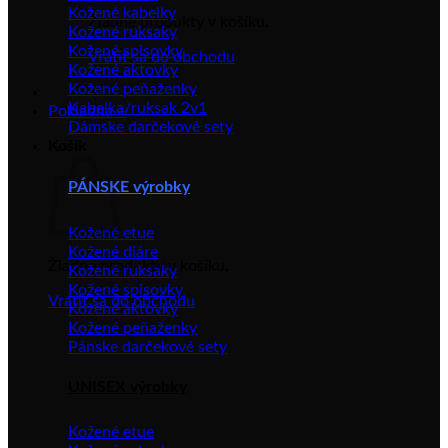
Kožené kabelky
Žiadne produkty v košíku.
Kožené ruksaky
Kožené spisovky
Vrátiť sa do obchodu
Kožené aktovky
Kožené peňaženky
Kabelka/ruksak 2v1
Pokladňa
+
Dámske darčekové sety
Košík
PÁNSKE výrobky
Kožené etue
Kožené diáre
Žiadne produkty v košíku.
Kožené ruksaky
Kožené spisovky
Vrátiť sa do obchodu
Kožené aktovky
Kožené peňaženky
Pánske darčekové sety
UNISEX výrobky
Kožené etue