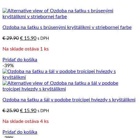
Ozdoba na šatku s brúsenými kryštálikmi v striebornej farbe
Pôvodná
Aktuálna
€
29.90
€
15.90
s DPH
cena
cena
Na sklade ostáva 1 ks
bola:
je:
€ 29.90.
€ 15.90.
Pridať do košíka
-39%
Ozdoba na šatku a šál v podobe trojcípej hviezdy s kryštálikmi
Pôvodná
Aktuálna
€
25.90
€
15.90
s DPH
cena
cena
Na sklade ostáva 4 ks
bola:
je:
€ 25.90.
€ 15.90.
Pridať do košíka