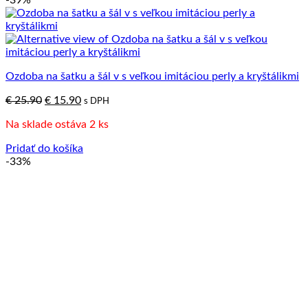
-39%
Ozdoba na šatku a šál v s veľkou imitáciou perly a kryštálikmi
Pôvodná
Aktuálna
€
25.90
€
15.90
s DPH
cena
cena
Na sklade ostáva 2 ks
bola:
je:
€ 25.90.
€ 15.90.
Pridať do košíka
-33%