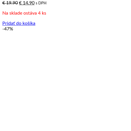
Pôvodná
Aktuálna
€
19.90
€
14.90
s DPH
cena
cena
Na sklade ostáva 4 ks
bola:
je:
€ 19.90.
€ 14.90.
Pridať do košíka
-47%