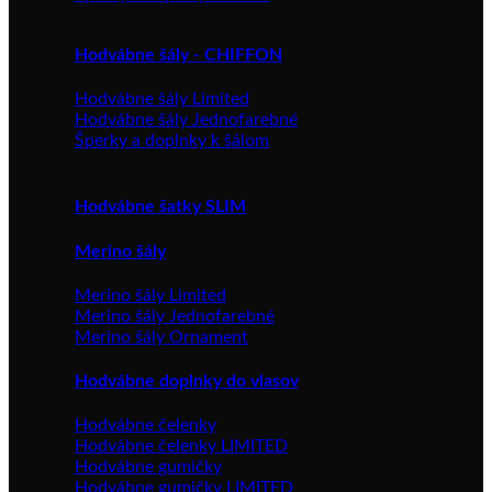
Hodvábne šály - CHIFFON
Hodvábne šály Limited
Hodvábne šály Jednofarebné
Šperky a doplnky k šálom
Hodvábne šatky SLIM
Merino šály
Merino šály Limited
Merino šály Jednofarebné
Merino šály Ornament
Hodvábne doplnky do vlasov
Hodvábne čelenky
Hodvábne čelenky LIMITED
Hodvábne gumičky
Hodvábne gumičky LIMITED