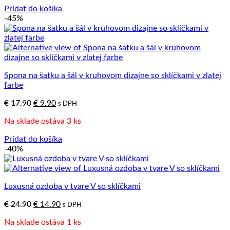
€ 17.90.
€ 9.90.
Pridať do košíka
-45%
Spona na šatku a šál v kruhovom dizajne so sklíčkami v zlatej
farbe
Pôvodná
Aktuálna
€
17.90
€
9.90
s DPH
cena
cena
Na sklade ostáva 3 ks
bola:
je:
€ 17.90.
€ 9.90.
Pridať do košíka
-40%
Luxusná ozdoba v tvare V so sklíčkami
Pôvodná
Aktuálna
€
24.90
€
14.90
s DPH
cena
cena
Na sklade ostáva 1 ks
bola:
je: