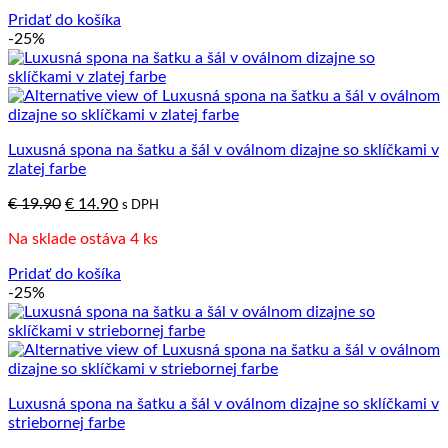
€ 24.90.
€ 14.90.
Pridať do košíka
-25%
Luxusná spona na šatku a šál v oválnom dizajne so sklíčkami v
zlatej farbe
Pôvodná
Aktuálna
€
19.90
€
14.90
s DPH
cena
cena
Na sklade ostáva 4 ks
bola:
je:
€ 19.90.
€ 14.90.
Pridať do košíka
-25%
Luxusná spona na šatku a šál v oválnom dizajne so sklíčkami v
striebornej farbe