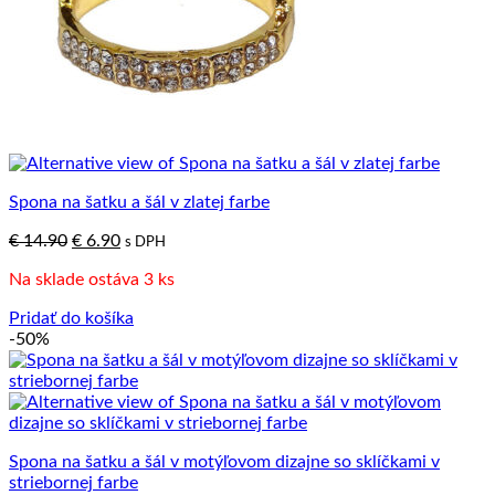
Spona na šatku a šál v zlatej farbe
Pôvodná
Aktuálna
€
14.90
€
6.90
s DPH
cena
cena
Na sklade ostáva 3 ks
bola:
je:
€ 14.90.
€ 6.90.
Pridať do košíka
-50%
Spona na šatku a šál v motýľovom dizajne so sklíčkami v
striebornej farbe