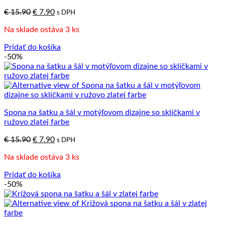
Pôvodná
Aktuálna
€
15.90
€
7.90
s DPH
cena
cena
Na sklade ostáva 3 ks
bola:
je:
€ 15.90.
€ 7.90.
Pridať do košíka
-50%
Spona na šatku a šál v motýľovom dizajne so sklíčkami v
ružovo zlatej farbe
Pôvodná
Aktuálna
€
15.90
€
7.90
s DPH
cena
cena
Na sklade ostáva 3 ks
bola:
je:
€ 15.90.
€ 7.90.
Pridať do košíka
-50%