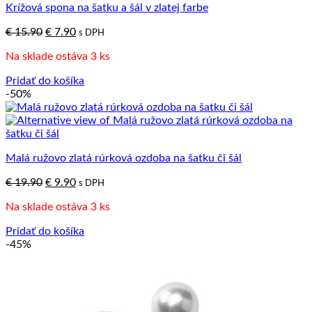
Krížová spona na šatku a šál v zlatej farbe
Pôvodná
Aktuálna
€
15.90
€
7.90
s DPH
cena
cena
Na sklade ostáva 3 ks
bola:
je:
€ 15.90.
€ 7.90.
Pridať do košíka
-50%
Malá ružovo zlatá rúrková ozdoba na šatku či šál
Pôvodná
Aktuálna
€
19.90
€
9.90
s DPH
cena
cena
Na sklade ostáva 3 ks
bola:
je:
€ 19.90.
€ 9.90.
Pridať do košíka
-45%