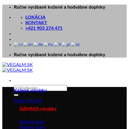
Skip
Ručne vyrábané kožené a hodvábne doplnky
to
LOKÁCIA
content
KONTAKT
+421 903 274 471
Ručne vyrábané kožené a hodvábne doplnky
Hľadať:
Kožené výrobky
Košík /
€
0.00
DÁMSKE výrobky
Kožené etue
Kožené diáre