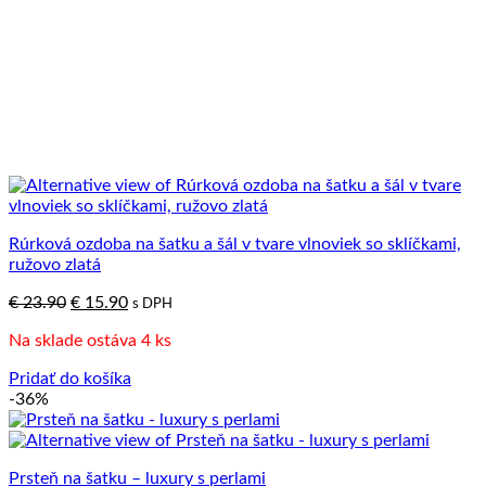
Rúrková ozdoba na šatku a šál v tvare vlnoviek so sklíčkami,
ružovo zlatá
Pôvodná
Aktuálna
€
23.90
€
15.90
s DPH
cena
cena
Na sklade ostáva 4 ks
bola:
je:
€ 23.90.
€ 15.90.
Pridať do košíka
-36%
Prsteň na šatku – luxury s perlami