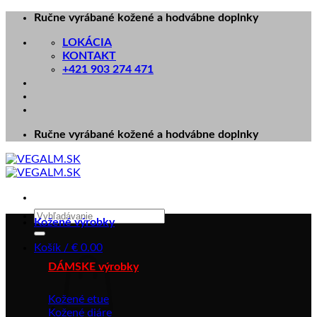
Skip
Ručne vyrábané kožené a hodvábne doplnky
to
LOKÁCIA
content
KONTAKT
+421 903 274 471
Ručne vyrábané kožené a hodvábne doplnky
Hľadať:
Kožené výrobky
Košík /
€
0.00
DÁMSKE výrobky
Kožené etue
Kožené diáre