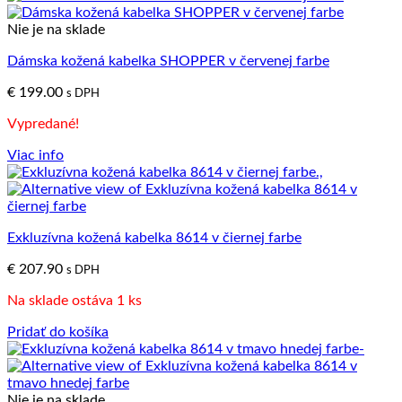
Nie je na sklade
Dámska kožená kabelka SHOPPER v červenej farbe
€
199.00
s DPH
Vypredané!
Viac info
Exkluzívna kožená kabelka 8614 v čiernej farbe
€
207.90
s DPH
Na sklade ostáva 1 ks
Pridať do košíka
Nie je na sklade