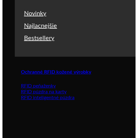
Novinky
Najlacnejšie
Bestsellery
Ochranné RFID kožené výrobky
RFID peňaženky
RFID púzdra na karty
RFID inteligentné púzdra