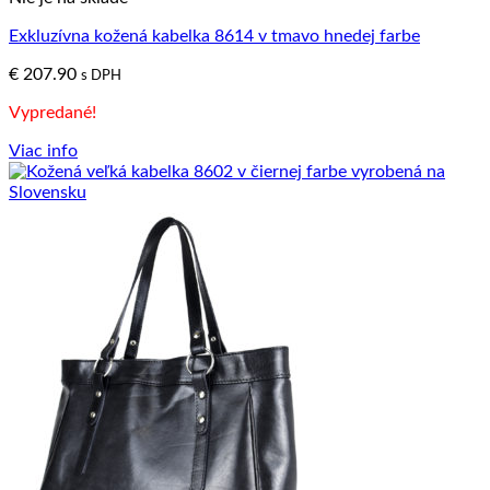
Exkluzívna kožená kabelka 8614 v tmavo hnedej farbe
€
207.90
s DPH
Vypredané!
Viac info