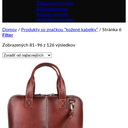
Zákazková Výroba
B2B spolupráca
Kožené výrobky
Hodvábne výrobky
Domov
/
Produkty so značkou “kožené kabelky”
/
Stránka 6
Filter
Zoradené
Zobrazených 81–96 z 126 výsledkov
podľa
ceny:
od
najnižšej
po
najvyššiu