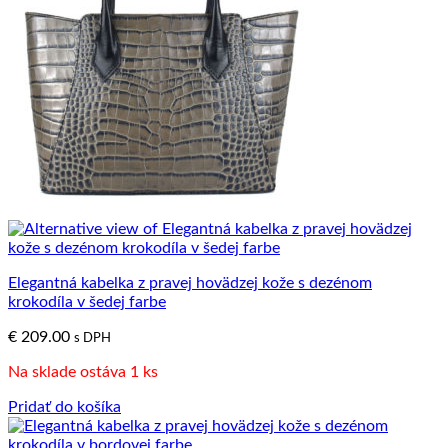
Elegantná kabelka z pravej hovädzej kože s dezénom
krokodíla v šedej farbe
€
209.00
s DPH
Na sklade ostáva 1 ks
Pridať do košíka