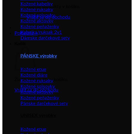
Kožené kabelky
Žiadne produkty v košíku.
Kožené ruksaky
Kožené spisovky
Vrátiť sa do obchodu
Kožené aktovky
Kožené peňaženky
Kabelka/ruksak 2v1
Pokladňa
+
Dámske darčekové sety
Košík
PÁNSKE výrobky
Kožené etue
Kožené diáre
Žiadne produkty v košíku.
Kožené ruksaky
Kožené spisovky
Vrátiť sa do obchodu
Kožené aktovky
Kožené peňaženky
Pánske darčekové sety
UNISEX výrobky
Kožené etue