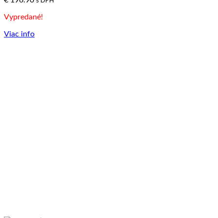
s DPH
Vypredané!
Viac info