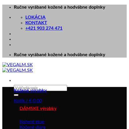
Skip
Ručne vyrábané kožené a hodvábne doplnky
to
LOKÁCIA
content
KONTAKT
+421 903 274 471
Ručne vyrábané kožené a hodvábne doplnky
Hľadať:
Kožené výrobky
Košík /
€
0.00
DÁMSKE výrobky
Kožené etue
Kožené diáre