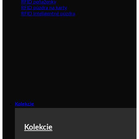
RFID peňaženky
RFID púzdra na karty
RFID inteligentné púzdra
Kolekcie
Kolekcie