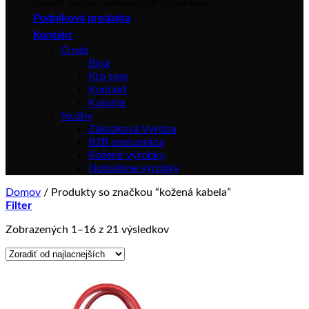
Podniková predajňa
Kontakt
O nás
Blog
Kto sme
Kontakt
Katalóg
Služby
Zákazková Výroba
B2B spolupráca
Kožené výrobky
Hodvábne výrobky
Domov
/
Produkty so značkou “kožená kabela”
Filter
Zoradené
Zobrazených 1–16 z 21 výsledkov
podľa
ceny:
od
najnižšej
po
najvyššiu