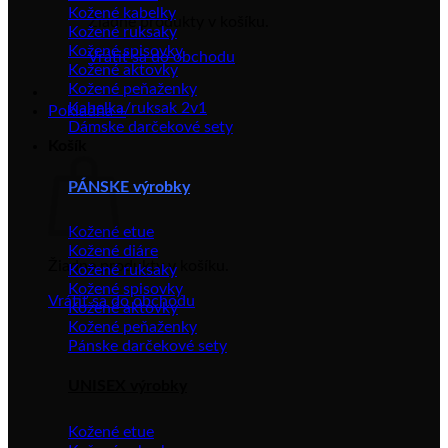
Kožené kabelky
Žiadne produkty v košíku.
Kožené ruksaky
Kožené spisovky
Vrátiť sa do obchodu
Kožené aktovky
Kožené peňaženky
Kabelka/ruksak 2v1
Pokladňa
+
Dámske darčekové sety
Košík
PÁNSKE výrobky
Kožené etue
Kožené diáre
Žiadne produkty v košíku.
Kožené ruksaky
Kožené spisovky
Vrátiť sa do obchodu
Kožené aktovky
Kožené peňaženky
Pánske darčekové sety
UNISEX výrobky
Kožené etue