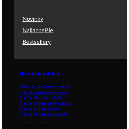
Novinky
Najlacnejšie
Bestsellery
Handmade kolekcia
Vyšívané kožené výrobky
Ručne vyšívané výrobky
Ručne pletené kabelky
Ručne farbené peňaženky
Ručne farbené diáre
Ručne farbené zápisníky
Ostatné kolekcie