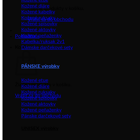
Kožené diáre
Žiadne produkty v košíku.
Kožené kabelky
Kožené ruksaky
Vrátiť sa do obchodu
Kožené spisovky
Kožené aktovky
Kožené peňaženky
Pokladňa
+
Kabelka/ruksak 2v1
Košík
Dámske darčekové sety
PÁNSKE výrobky
Kožené etue
Žiadne produkty v košíku.
Kožené diáre
Kožené ruksaky
Vrátiť sa do obchodu
Kožené spisovky
Kožené aktovky
Kožené peňaženky
Pánske darčekové sety
UNISEX výrobky