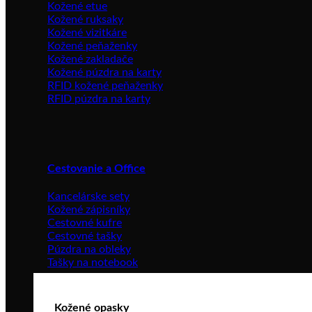
Kožené etue
Kožené ruksaky
Kožené vizitkáre
Kožené peňaženky
Kožené zakladače
Kožené púzdra na karty
RFID kožené peňaženky
RFID púzdra na karty
Cestovanie a Office
Kancelárske sety
Kožené zápisníky
Cestovné kufre
Cestovné tašky
Púzdra na obleky
Tašky na notebook
Kožené opasky