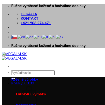
Skip
Ručne vyrábané kožené a hodvábne doplnky
to
LOKÁCIA
content
KONTAKT
+421 903 274 471
Ručne vyrábané kožené a hodvábne doplnky
Hľadať:
Kožené výrobky
Košík /
€
0.00
DÁMSKE výrobky
Kožené etue