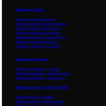
Hodvábne šatky
Hodvábne šatky Limited
Hodvábne šatky Jednofarebné
Hodvábne šatky Ornament
Hodvábne šatky Slovensko
Hodvábne šatky Vysoké Tatry
Hodvábne šatky Ostatné
Šperky a doplnky k šatkám
Hodvábne kravaty
Hodvábne kravaty Limited
Hodvábne kravaty Jednofarebné
Hodvábne kravaty s potlačou
Hodvábne šály - CREPE SATEN
Hodvábne šály Limited
Hodvábne šály Jednofarebné