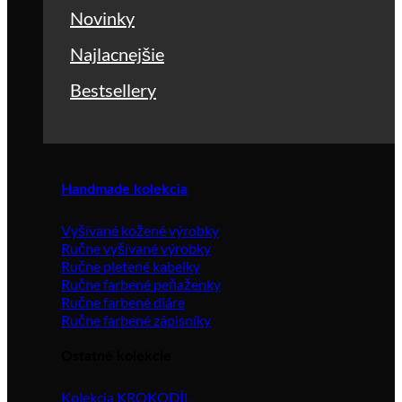
Novinky
Najlacnejšie
Bestsellery
Handmade kolekcia
Vyšívané kožené výrobky
Ručne vyšívané výrobky
Ručne pletené kabelky
Ručne farbené peňaženky
Ručne farbené diáre
Ručne farbené zápisníky
Ostatné kolekcie
Kolekcia KROKODÍL