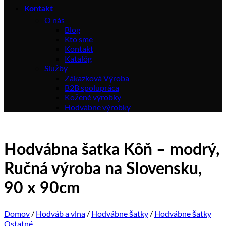
Kontakt
O nás
Blog
Kto sme
Kontakt
Katalóg
Služby
Zákazková Výroba
B2B spolupráca
Kožené výrobky
Hodvábne výrobky
Hodvábna šatka Kôň – modrý,
Ručná výroba na Slovensku,
90 x 90cm
Domov
/
Hodváb a vlna
/
Hodvábne šatky
/
Hodvábne šatky
Ostatné