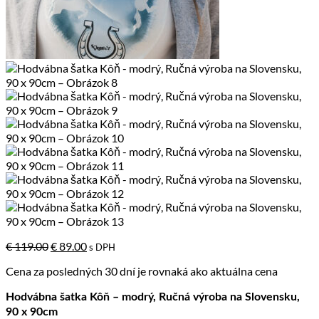
Pôvodná
Aktuálna
€
119.00
€
89.00
s DPH
cena
cena
Cena za posledných 30 dní je rovnaká ako aktuálna cena
bola:
je:
€ 119.00.
€ 89.00.
Hodvábna šatka Kôň – modrý, Ručná výroba na Slovensku,
90 x 90cm