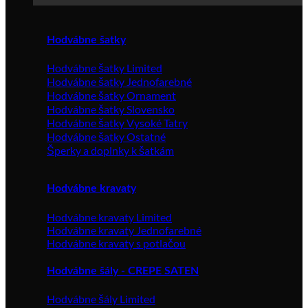
Hodvábne šatky
Hodvábne šatky Limited
Hodvábne šatky Jednofarebné
Hodvábne šatky Ornament
Hodvábne šatky Slovensko
Hodvábne šatky Vysoké Tatry
Hodvábne šatky Ostatné
Šperky a doplnky k šatkám
Hodvábne kravaty
Hodvábne kravaty Limited
Hodvábne kravaty Jednofarebné
Hodvábne kravaty s potlačou
Hodvábne šály - CREPE SATEN
Hodvábne šály Limited