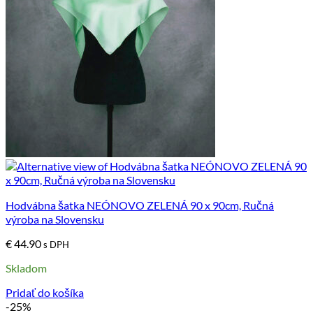
Hodvábna šatka NEÓNOVO ZELENÁ 90 x 90cm, Ručná
výroba na Slovensku
€
44.90
s DPH
Skladom
Pridať do košíka
-25%