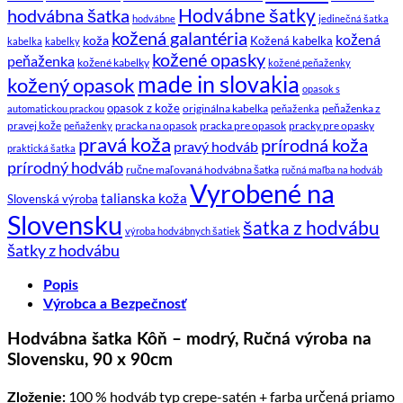
hodvábna šatka
Hodvábne šatky
hodvábne
jedinečná šatka
kožená galantéria
kožená
koža
Kožená kabelka
kabelka
kabelky
kožené opasky
peňaženka
kožené kabelky
kožené peňaženky
made in slovakia
kožený opasok
opasok s
opasok z kože
originálna kabelka
peňaženka z
automatickou prackou
peňaženka
pravej kože
pracka na opasok
pracka pre opasok
pracky pre opasky
peňaženky
pravá koža
prírodná koža
pravý hodváb
praktická šatka
prírodný hodváb
ručne maľovaná hodvábna šatka
ručná maľba na hodváb
Vyrobené na
talianska koža
Slovenská výroba
Slovensku
šatka z hodvábu
výroba hodvábnych šatiek
šatky z hodvábu
Popis
Výrobca a Bezpečnosť
Hodvábna šatka Kôň – modrý, Ručná výroba na
Slovensku, 90 x 90cm
100 % hodváb typ crepe-satén + farba určená priamo
Zloženie: