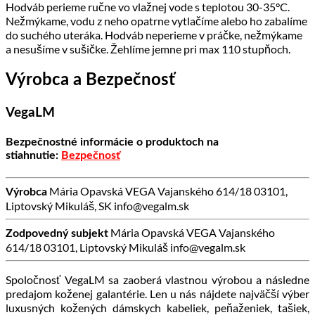
Hodváb perieme ručne vo vlažnej vode s teplotou 30-35°C.
Nežmýkame, vodu z neho opatrne vytlačíme alebo ho zabalíme
do suchého uteráka. Hodváb neperieme v práčke, nežmýkame
a nesušíme v sušičke. Žehlíme jemne pri max 110 stupňoch.
Výrobca a Bezpečnosť
VegaLM
Bezpečnostné informácie o produktoch na
stiahnutie:
Bezpečnosť
Mária Opavská VEGA Vajanského 614/18 03101,
Výrobca
Liptovský Mikuláš, SK info@vegalm.sk
Mária Opavská VEGA Vajanského
Zodpovedný subjekt
614/18 03101, Liptovský Mikuláš info@vegalm.sk
Spoločnosť VegaLM sa zaoberá vlastnou výrobou a následne
predajom koženej galantérie. Len u nás nájdete najväčší výber
luxusných kožených dámskych kabeliek, peňaženiek, tašiek,