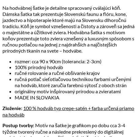
Na hodvábnej šatke je detailne spracovaný cválajúci kôň.
Dámska šatka tak prezentuje Slovenskú faunu a flóru, kone,
jazdectvo a hipoterapie ktoré majú na Slovensku dlhoročnú
tradíciu. Kôň je symbol vznešenosti a čistoty a zároveň sa jedná
o majestátne a úžitkové zviera. Hodvábna šatka s motívom
koňov prezentuje toto zviera vznešený a luxusným spôsobom s
ručnou potlačou na jednej z najdrahších a najčistejších
prírodných tkanín na svete – hodvábe.
rozmer: cca 90 x 90cm (tolerancia: 2-3cm)
100% prírodný hodváb
ručné rolovanie a ručné obšívanie krajov
ručná potlač sieťotlačovou technikou farbami určenými
na hodváb, ktoré zaručia farebnú sýtosť z oboch strán
originálny motív inšpirovaný prírodou a zvieratami
MADE IN SLOVAKIA
100 % hodváb typ crepe-satén + farba určená priamo
Zloženie:
na hodváb
Motív na šatke je grafikom po dobu cca 3-4
Postup tvorby:
týždne tvorený ručne a následne prekreslený do digitálnej