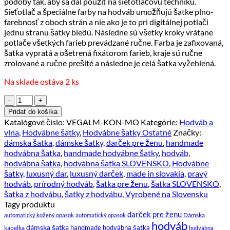
podoby tak, aby sa dal použiť na sieťotlačovú techniku.
Sieťotlač a špeciálne farby na hodváb umožňujú šatke plno-
farebnosť z oboch strán a nie ako je to pri digitálnej potlači
jednu stranu šatky bledú. Následne sú všetky kroky vrátane
potlače všetkých farieb prevádzané ručne. Farba je zafixovaná,
šatka vypratá a ošetrená fixátorom farieb, kraje sú ručne
zrolované a ručne prešité a následne je celá šatka vyžehlená.
Na sklade ostáva 2 ks
množstvo
Hodvábna
Pridať do košíka
šatka
Katalógové číslo:
VEGALM-KON-MO
Kategórie:
Hodváb a
Kôň
vlna
,
Hodvábne šatky
,
Hodvábne šatky Ostatné
Značky:
-
dámska šatka
,
dámske šatky
,
darček pre ženu
,
handmade
modrý,
hodvábna šatka
,
handmade hodvábne šatky
,
hodváb
,
Ručná
hodvábna šatka
,
hodvábna šatka SLOVENSKO
,
Hodvábne
výroba
šatky
,
luxusný dar
,
luxusný darček
,
made in slovakia
,
pravý
na
hodváb
,
prírodný hodváb
,
šatka pre ženu
,
šatka SLOVENSKO
,
Slovensku,
šatka z hodvábu
,
šatky z hodvábu
,
Vyrobené na Slovensku
90
Tagy produktu
x
darček pre ženu
Dámska
automatický kožený opasok
automatický opasok
90cm
hodváb
dámska šatka
kabelka
handmade hodvábna šatka
hodvábna