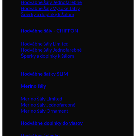
Hodvábne šály Jednofarebné
Hodvábne šály Vysoké Tatry
Šperky a doplnky k šálom
Hodvábne šály - CHIFFON
Hodvábne šály Limited
Hodvábne šály Jednofarebné
Šperky a doplnky k šálom
Hodvábne šatky SLIM
Merino šály
Merino šály Limited
Merino šály Jednofarebné
Merino šály Ornament
Hodvábne doplnky do vlasov
Hodvábne čelenky