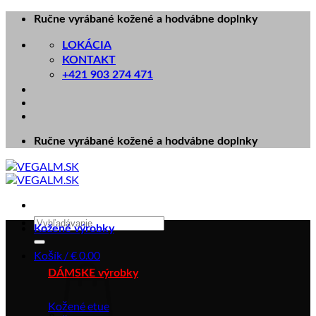
Skip
Ručne vyrábané kožené a hodvábne doplnky
to
content
LOKÁCIA
KONTAKT
+421 903 274 471
Ručne vyrábané kožené a hodvábne doplnky
Hľadať:
Kožené výrobky
Košík /
€
0.00
DÁMSKE výrobky
Kožené etue