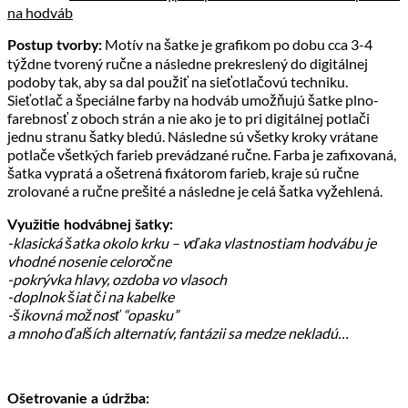
na hodváb
Motív na šatke je grafikom po dobu cca 3-4
Postup tvorby:
týždne tvorený ručne a následne prekreslený do digitálnej
podoby tak, aby sa dal použiť na sieťotlačovú techniku.
Sieťotlač a špeciálne farby na hodváb umožňujú šatke plno-
farebnosť z oboch strán a nie ako je to pri digitálnej potlači
jednu stranu šatky bledú. Následne sú všetky kroky vrátane
potlače všetkých farieb prevádzané ručne. Farba je zafixovaná,
šatka vypratá a ošetrená fixátorom farieb, kraje sú ručne
zrolované a ručne prešité a následne je celá šatka vyžehlená.
Využitie hodvábnej šatky:
-klasická šatka okolo krku – vďaka vlastnostiam hodvábu je
vhodné nosenie celoročne
-pokrývka hlavy, ozdoba vo vlasoch
-doplnok šiat či na kabelke
-šikovná možnosť “opasku”
a mnoho ďalších alternatív, fantázii sa medze nekladú…
Ošetrovanie a údržba: