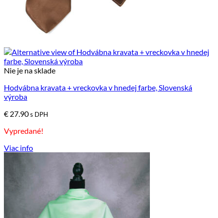
Nie je na sklade
Hodvábna kravata + vreckovka v hnedej farbe, Slovenská
výroba
€
27.90
s DPH
Vypredané!
Viac info