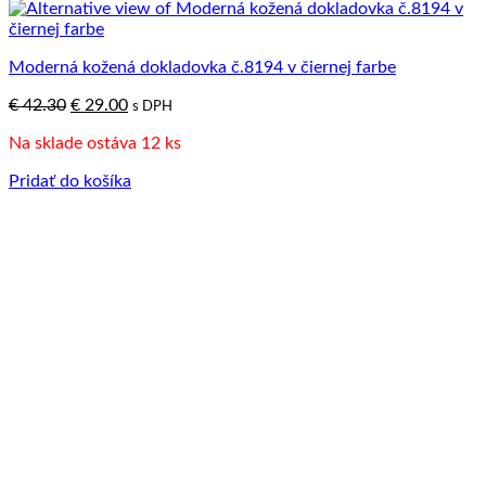
Moderná kožená dokladovka č.8194 v čiernej farbe
Pôvodná
Aktuálna
€
42.30
€
29.00
s DPH
cena
cena
Na sklade ostáva 12 ks
bola:
je:
€ 42.30.
€ 29.00.
Pridať do košíka