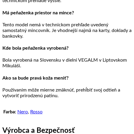
technickom prehľade vyššie.
Má peňaženka priestor na mince?
Tento model nemá v technickom prehľade uvedený
samostatný mincovník. Je vhodnejší najmä na karty, doklady a
bankovky.
Kde bola peňaženka vyrobená?
Bola vyrobená na Slovensku v dielni VEGALM v Liptovskom
Mikuláši.
Ako sa bude pravá koža meniť?
Používaním môže mierne zmäknúť, prehĺbiť svoj odtieň a
vytvoriť prirodzenú patinu.
Farba:
Nero
,
Rosso
Výrobca a Bezpečnosť