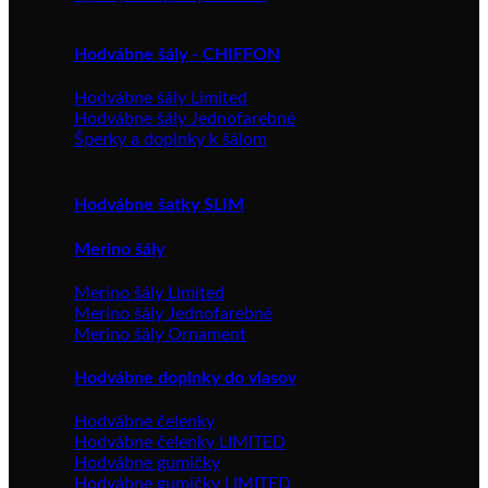
Hodvábne šály - CHIFFON
Hodvábne šály Limited
Hodvábne šály Jednofarebné
Šperky a doplnky k šálom
Hodvábne šatky SLIM
Merino šály
Merino šály Limited
Merino šály Jednofarebné
Merino šály Ornament
Hodvábne doplnky do vlasov
Hodvábne čelenky
Hodvábne čelenky LIMITED
Hodvábne gumičky
Hodvábne gumičky LIMITED