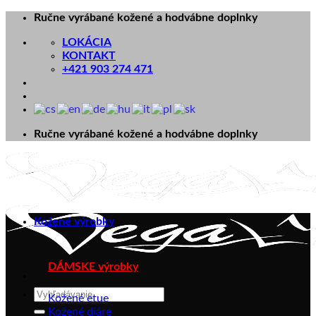
Skip
Ručne vyrábané kožené a hodvábne doplnky
to
LOKÁCIA
content
KONTAKT
+421 903 274 471
Ručne vyrábané kožené a hodvábne doplnky
Kožené výrobky
DÁMSKE výrobky
Hľadať:
Kožené etue
Kožené diáre