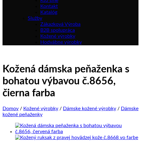
Kto sme
Kontakt
Katalóg
Služby
Zákazková Výroba
B2B spolupráca
Kožené výrobky
Hodvábne výrobky
Kožená dámska peňaženka s
bohatou výbavou č.8656,
čierna farba
Domov
/
Kožené výrobky
/
Dámske kožené výrobky
/
Dámske
kožené peňaženky