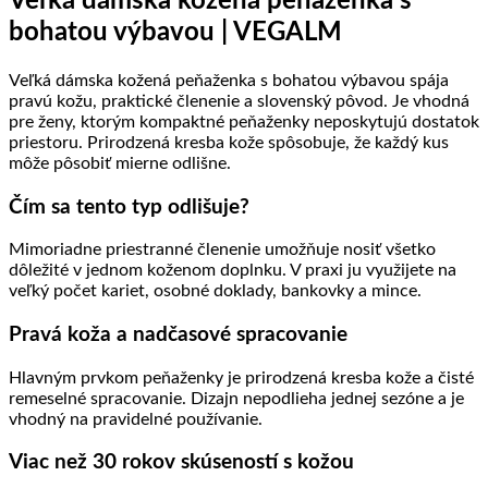
Veľká dámska kožená peňaženka s
bohatou výbavou | VEGALM
Veľká dámska kožená peňaženka s bohatou výbavou spája
pravú kožu, praktické členenie a slovenský pôvod. Je vhodná
pre ženy, ktorým kompaktné peňaženky neposkytujú dostatok
priestoru. Prirodzená kresba kože spôsobuje, že každý kus
môže pôsobiť mierne odlišne.
Čím sa tento typ odlišuje?
Mimoriadne priestranné členenie umožňuje nosiť všetko
dôležité v jednom koženom doplnku. V praxi ju využijete na
veľký počet kariet, osobné doklady, bankovky a mince.
Pravá koža a nadčasové spracovanie
Hlavným prvkom peňaženky je prirodzená kresba kože a čisté
remeselné spracovanie. Dizajn nepodlieha jednej sezóne a je
vhodný na pravidelné používanie.
Viac než 30 rokov skúseností s kožou