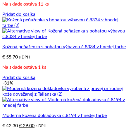
Na sklade ostáva 11 ks
Pridať do košíka
Kožená peňaženka s bohatou výbavou č.8334 v hnedej farbe
€
55.70
s DPH
Na sklade ostáva 1 ks
Pridať do košíka
-31%
Moderná kožená dokladovka č.8194 v hnedej farbe
Pôvodná
Aktuálna
€
42.30
€
29.00
s DPH
cena
cena