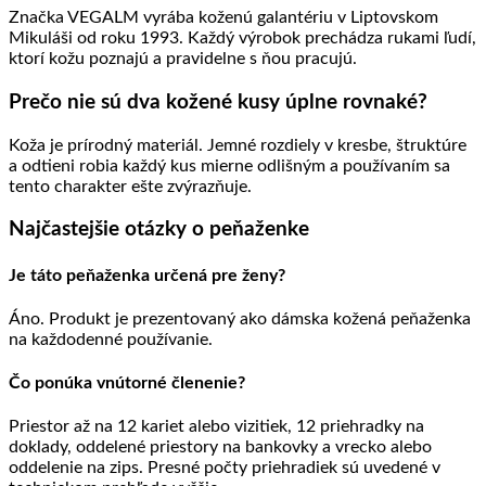
Značka VEGALM vyrába koženú galantériu v Liptovskom
Mikuláši od roku 1993. Každý výrobok prechádza rukami ľudí,
ktorí kožu poznajú a pravidelne s ňou pracujú.
Prečo nie sú dva kožené kusy úplne rovnaké?
Koža je prírodný materiál. Jemné rozdiely v kresbe, štruktúre
a odtieni robia každý kus mierne odlišným a používaním sa
tento charakter ešte zvýrazňuje.
Najčastejšie otázky o peňaženke
Je táto peňaženka určená pre ženy?
Áno. Produkt je prezentovaný ako dámska kožená peňaženka
na každodenné používanie.
Čo ponúka vnútorné členenie?
Priestor až na 12 kariet alebo vizitiek, 12 priehradky na
doklady, oddelené priestory na bankovky a vrecko alebo
oddelenie na zips. Presné počty priehradiek sú uvedené v