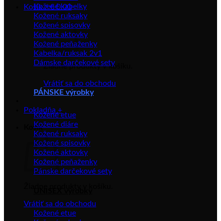
Kožené kabelky
Košík /
€
0.00
Kožené ruksaky
Kožené spisovky
Kožené aktovky
Kožené peňaženky
Kabelka/ruksak 2v1
Dámske darčekové sety
Žiadne produkty v košíku.
Vrátiť sa do obchodu
PÁNSKE výrobky
Pokladňa
+
Kožené etue
Kožené diáre
Košík
Kožené ruksaky
Kožené spisovky
Kožené aktovky
Kožené peňaženky
Pánske darčekové sety
Žiadne produkty v košíku.
UNISEX výrobky
Vrátiť sa do obchodu
Kožené etue