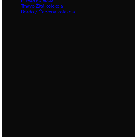
Hnedá kolekcia
Tmavo Žltá kolekcia
Bordo / Červená kolekcia