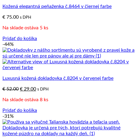
Kožená elegantná peňaženka č.8464 v čiernej farbe
€
75.00
s DPH
Na sklade ostáva 5 ks
Pridať do košíka
-44%
Luxusná kožená dokladovka č.8204 v červenej farbe
Pôvodná
Aktuálna
€
52.00
€
29.00
s DPH
cena
cena
Na sklade ostáva 8 ks
bola:
je:
€ 52.00.
€ 29.00.
Pridať do košíka
-31%