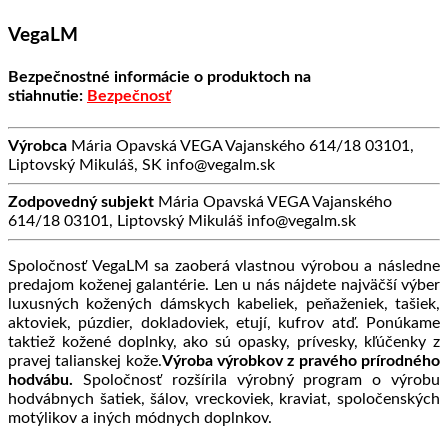
VegaLM
Bezpečnostné informácie o produktoch na
stiahnutie:
Bezpečnosť
Výrobca
Mária Opavská VEGA Vajanského 614/18 03101,
Liptovský Mikuláš, SK info@vegalm.sk
Zodpovedný subjekt
Mária Opavská VEGA Vajanského
614/18 03101, Liptovský Mikuláš info@vegalm.sk
Spoločnosť VegaLM sa zaoberá vlastnou výrobou a následne
predajom koženej galantérie. Len u nás nájdete najväčší výber
luxusných kožených dámskych kabeliek, peňaženiek, tašiek,
aktoviek, púzdier, dokladoviek, etují, kufrov atď. Ponúkame
taktiež kožené doplnky, ako sú opasky, prívesky, kľúčenky z
pravej talianskej kože.
Výroba výrobkov z pravého prírodného
hodvábu.
Spoločnosť rozšírila výrobný program o výrobu
hodvábnych šatiek, šálov, vreckoviek, kraviat, spoločenských
motýlikov a iných módnych doplnkov.