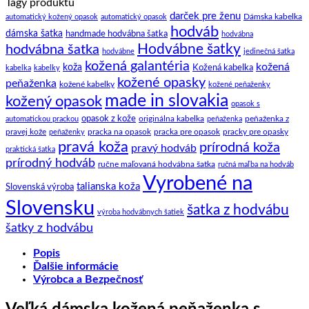
Tagy produktu
darček pre ženu
Dámska kabelka
automatický kožený opasok
automatický opasok
hodváb
dámska šatka
handmade hodvábna šatka
hodvábna
Hodvábne šatky
hodvábna šatka
hodvábne
jedinečná šatka
kožená galantéria
kožená
koža
Kožená kabelka
kabelka
kabelky
kožené opasky
peňaženka
kožené kabelky
kožené peňaženky
made in slovakia
kožený opasok
opasok s
opasok z kože
peňaženka z
automatickou prackou
originálna kabelka
peňaženka
pravej kože
peňaženky
pracka na opasok
pracka pre opasok
pracky pre opasky
pravá koža
prírodná koža
pravý hodváb
praktická šatka
prírodný hodváb
ručne maľovaná hodvábna šatka
ručná maľba na hodváb
Vyrobené na
talianska koža
Slovenská výroba
Slovensku
šatka z hodvábu
výroba hodvábnych šatiek
šatky z hodvábu
Popis
Ďalšie informácie
Výrobca a Bezpečnosť