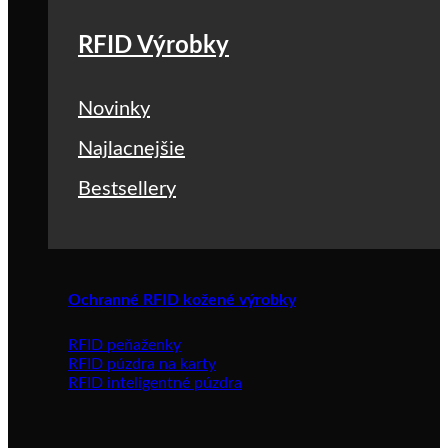
RFID Výrobky
Novinky
Najlacnejšie
Bestsellery
Ochranné RFID kožené výrobky
RFID peňaženky
RFID púzdra na karty
RFID inteligentné púzdra