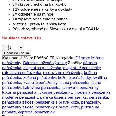
3× skryté vrecko na bankovky
12× oddelenie na karty a doklady
2× oddelenie na mince
1× zipsové oddelenie na mince
Materiál: pravá talianska koža
Pôvod: vyrobené na Slovensku v dielni VEGALM
Na sklade ostáva 3 ks
množstvo
Kožená
Pridať do košíka
dámska
Katalógové číslo:
P8656ČIER
Kategórie:
Dámske kožené
peňaženka
peňaženky
,
Dámske kožené výrobky
Značky:
dámska
s
peňaženka
,
elegantná peňaženka
,
elegantné peňaženky
,
bohatou
exkluzívna peňaženka
,
exkluzívne peňaženky
,
kožená
výbavou
peňaženka
,
kožená peňaženky
,
kožené peňaženky
,
kvalitná
č.8656,
peňaženka
,
kvalitné peňaženky
,
lacná peňaženka
,
lacné
čierna
peňaženky
,
Lakovaná peňaženka
,
lakované peňaženky
,
farba
luxusná peňaženka
,
luxusné peňaženky
,
moderná peňaženka
,
moderné peňaženky
,
pánska kožená peňaženka
,
peňaženka
,
peňaženka z kože
,
peňaženka z pravej kože
,
peňaženky
,
peňaženky z kože
,
peňaženky z pravej kože
,
púzdro na
peniaze
,
výpredaj peňaženiek