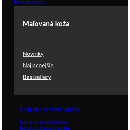
Maľovaná koža
Maľovaná koža
Novinky
Najlacnejšie
Bestsellery
Originálne maľované výrobky
Ručne maľované púzdra
Ručne maľované kabelky