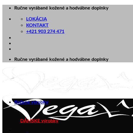
Skip
Ručne vyrábané kožené a hodvábne doplnky
to
content
LOKÁCIA
KONTAKT
+421 903 274 471
Ručne vyrábané kožené a hodvábne doplnky
Kožené výrobky
DÁMSKE výrobky