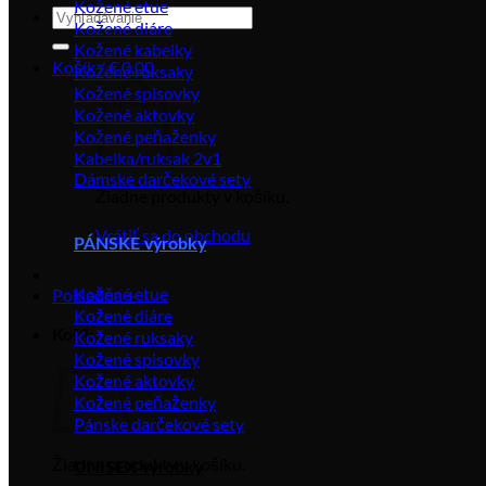
Kožené etue
Hľadať:
Kožené diáre
Kožené kabelky
Košík /
€
0.00
Kožené ruksaky
Kožené spisovky
Kožené aktovky
Kožené peňaženky
Kabelka/ruksak 2v1
Dámske darčekové sety
Žiadne produkty v košíku.
Vrátiť sa do obchodu
PÁNSKE výrobky
Kožené etue
Pokladňa
+
Kožené diáre
Košík
Kožené ruksaky
Kožené spisovky
Kožené aktovky
Kožené peňaženky
Pánske darčekové sety
Žiadne produkty v košíku.
UNISEX výrobky